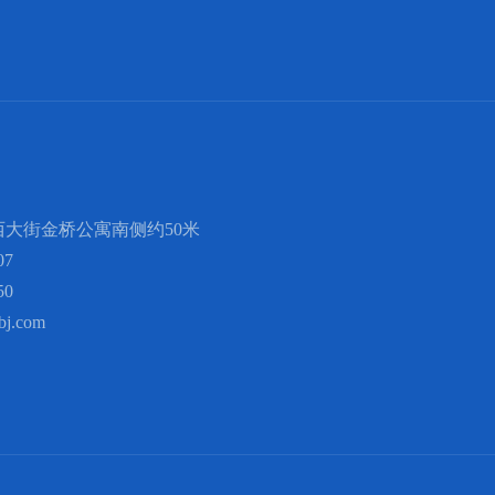
大街金桥公寓南侧约50米
07
50
bj.com