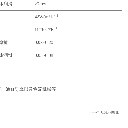
体润滑
>2m/s
-1
42W(m*K)
-6
-1
11*10
*K
摩擦
0.08~0.20
体润滑
0.03~0.08
泵、油缸导套以及物流机械等。
下一个
CSB-40HL