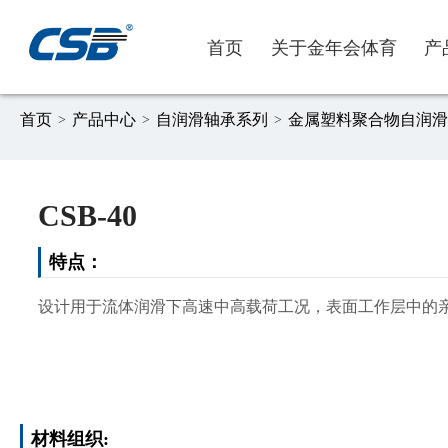
首页
关于金年会体育
产
首页
产品中心
自润滑轴承系列
金属塑料聚合物自润滑
>
>
>
CSB-40
公司简介
自润滑轴承系列
汽车应用
低成本
职业发展
营销网络
愿
边
工
低
企
投
新闻资讯
氟塑材料系列
一般工业应用
简化安装
职位招聘
销售联系
其
再
免
在
特点：
物流与运输装备
免维护
健
耐
设计用于流体润滑下高速中高载荷工况，表面工作层中的
市政设施
轻量化
家
耐
流体动力
材料组织: