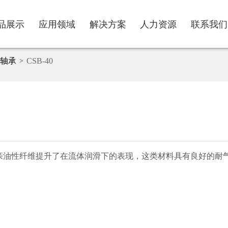
品展示
应用领域
解决方案
人力资源
联系我们
轴承
CSB-40
>
景与价值
界润滑轴承系列
程机械
噪音
业文化
资者关系
他系列
生能源
润滑
线留言
身器材
腐蚀
亲油性纤维提升了在流体润滑下的表现，这类材料具有良好的耐气
电应用
磨损