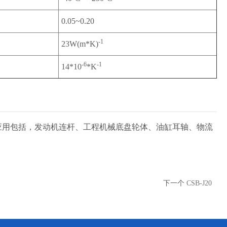
0.05~0.20
-1
23W(m*K)
-6
-1
14*10
*K
应用包括，发动机连杆、工程机械底盘轮体、油
缸耳轴、物流
下一个
CSB-J20