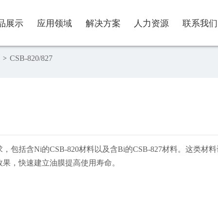
品展示
应用领域
解决方案
人力资源
联系我们
CSB-820/827
>
景与价值
界润滑轴承系列
程机械
噪音
业文化
资者关系
他系列
生能源
润滑
线留言
身器材
腐蚀
括含Ni的CSB-820材料以及含Bi的CSB-827材料。这
电应用
磨损
效果，快速建立油膜提高使用寿命。