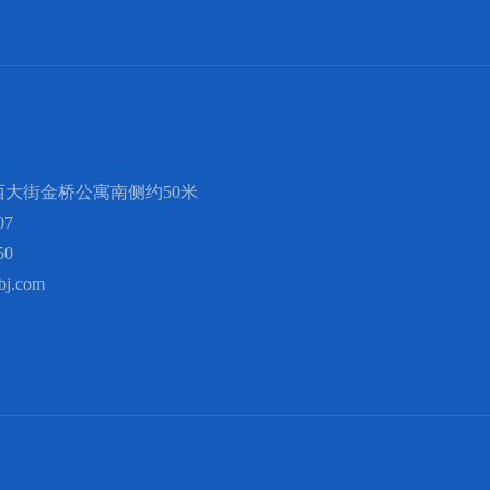
大街金桥公寓南侧约50米
07
50
bj.com