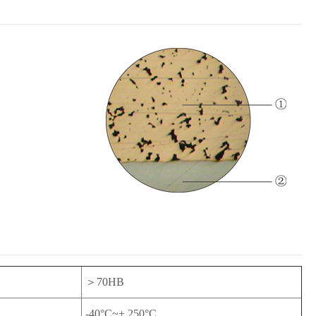
＞70HB
-40°C~+ 250°C