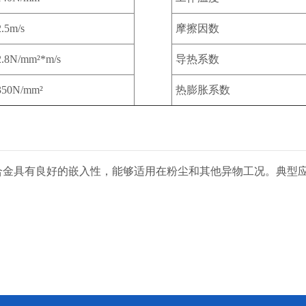
2.5m/s
摩擦因数
2.8N/mm²*m/s
导热系数
350N/mm²
热膨胀系数
合金具有良好的嵌入性，能够适用在粉尘和其他异物工况。典型