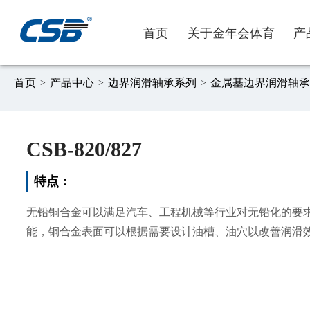
首页
关于金年会体育
产
首页
产品中心
边界润滑轴承系列
金属基边界润滑轴承
>
>
>
CSB-820/827
公司简介
自润滑轴承系列
汽车应用
低成本
职业发展
营销网络
愿
边
工
低
企
投
新闻资讯
氟塑材料系列
一般工业应用
简化安装
职位招聘
销售联系
其
再
免
在
特点：
物流与运输装备
免维护
健
耐
无铅铜合金可以满足汽车、工程机械等行业对无铅化的要求，包
市政设施
轻量化
家
耐
能，铜合金表面可以根据需要设计油槽、油穴以改善润滑
流体动力