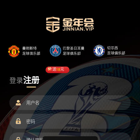
送
18
元
注册
登录